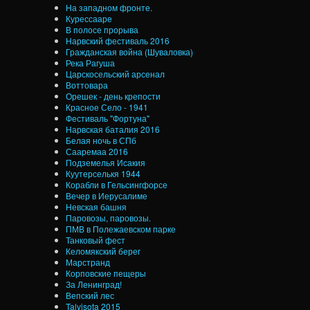
На западном фронте.
Курессааре
В полосе прорыва
Нарвский фестиваль 2016
Гражданская война (Шуваловка)
Река Рагуша
Царскосельский арсенал
Воттовара
Орешек - день крепости
Красное Село - 1941
Фестиваль "Фортуна"
Нарвская баталия 2016
Белая ночь в СПб
Сааремаа 2016
Подземелья Исакия
Куутерселькя 1944
Корабли в Гельсингфорсе
Вечер в Иерусалиме
Невская башня
Паровозы, паровозы.
ПМВ в Полежаевском парке
Танковый фест
Келомякский берег
Марстранд
Корповские пещеры
За Ленинград!
Вепский лес
Talvisota 2015