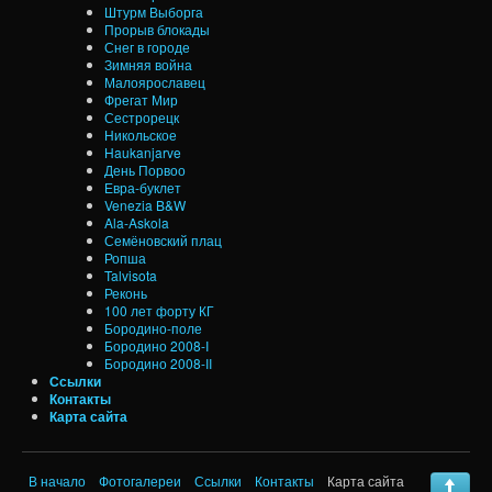
Штурм Выборга
Прорыв блокады
Снег в городе
Зимняя война
Малоярославец
Фрегат Мир
Сестрорецк
Никольское
Haukanjarve
День Порвоо
Евра-буклет
Venezia B&W
Ala-Askola
Семёновский плац
Ропша
Talvisota
Реконь
100 лет форту КГ
Бородино-поле
Бородино 2008-I
Бородино 2008-II
Ссылки
Контакты
Карта сайта
В начало
Фотогалереи
Ссылки
Контакты
Карта сайта