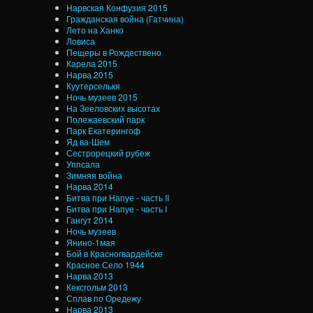
Нарвская Конфузия 2015
Гражданская война (Гатчина)
Лето на Ханко
Ловиса
Пещеры в Рождествено
Карела 2015
Нарва 2015
Куутерселькя
Ночь музеев 2015
На Зееловских высотах
Полежаевский парк
Парк Екатерингоф
Яд ва-Шем
Сестрорецкий рубеж
Уппсала
Зимняя война
Нарва 2014
Битва при Напуе - часть II
Битва при Напуе - часть I
Гангут 2014
Ночь музеев
Янино-1мая
Бой в Красногвардейске
Красное Село 1944
Нарва 2013
Кексгольм 2013
Сплав по Оредежу
Нарва 2013