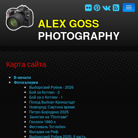
ALEX GOSS
PHOTOGRAPHY
В начало
Фотогалереи
Карта сайта
Ссылки
В начало
Контакты
Фотогалереи
Выборгский Рубеж - 2026
Карта сайта
Бой за Котлин - 2
Бой за о Котлин - 1
English
Поход Выборг-Кронштадт
Новгород: Смутное время
Петро-Бородино 2025
Занятия на "Полтаве"
Геологи 1960-х
Фестиваль Тотлебен
Высадка на Риф
Выборгский Рубеж 2025, II часть