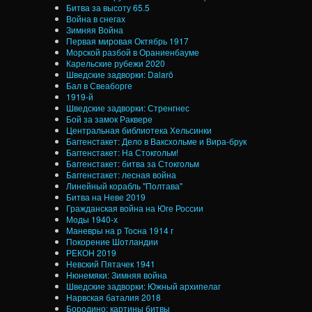
Битва за высоту 65.5
Война в снегах
Зимняя Война
Первая мировая Октябрь 1917
Морской разбой в Ораниенбауме
Карельские рубежи 2020
Шведские задворки: Dalarö
Бал в Свеаборге
1919-й
Шведские задворки: Стренгнес
Бой за замок Раквере
Центральная библиотека Хельсинки
Баггенстакет: Дело в Ваксхольме и Вира-брук
Баггенстакет: На Стокгольм!
Бaггенстакет: битва за Стокгольм
Бaггенстакет: лесная война
Линейный корабль "Полтава"
Битва на Неве 2019
Гражданская война на Юге России
Моды 1940-х
Маневры на р Тосна 1914 г
Покорение Шотландии
РЕКОН 2019
Невский Пятачек 1941
Нюнемяки: Зимняя война
Шведские задворки: Южный архипелаг
Нарвская баталия 2018
Бородино: картины битвы