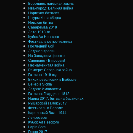
Бородино: лагерная жизнь
Ивангород: Великая война
Нарвская баталия
Штурм Кенигсберга
Невская битва
Саааремаа 2018
Лето 1913-го
Кубок Ал Невского
Фестиваль ретро-техники
Последний бой
Ледокол Красин
На Западном фронте
Синявино - В прорыв!
Незнаменитая война
Раквере: Северная война
Гатчина 1919 год
Вихри революции в Выборге
Вечер в Sickla
Ладога: Импилахти
Гатчина: Гвардия в 1812
Нарва 2017: битва на бастионах
Рыцарский замок 2017
Фестиваль в Пароле
Карельский Вал - 1944
Ленрезерв
Кубок Ал Невского
Lapin Sota
Рекон 2017