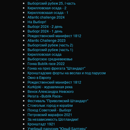
Выборгский рубеж 25, I часть
Кирилловская осада - 2
Кирилловскаая осада - 1
Atlantic challenge 2024
На Выборг!
Выборг 2024 - 2 день
Выборг 2024 - 1 день
Рождественский манифест 1812
Atlantic Challenge 2023
Выборгский рубеж (часть 2)
Выборгский рубеж (часть 1)
Кирилловская осада
Выборгское средневековье
Гонка Bublik-race 2022
Гонка на приз фрегата "Штандарт"
Кронштадские форты на веслах и под парусом
Окно в Европу
Рождественский манифест 1812
Kurkijoki - журавлиная река
Венок Александра Невского
Регата «Bublik Race»
Фестиваль "Приволжский Штандарт"
Стокгольм: город и корабли
Поход Советский - Выборг
Петровский марафон 2021
За независимость Шотландии!
Кронштадт 1921
Учебный парусник "Юный Балтиец"