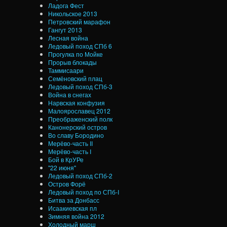
Ладога Фест
Никольское 2013
Петровский марафон
Гангут 2013
Лесная война
Ледовый поход СПб 6
Прогулка по Мойке
Прорыв блокады
Таммисаари
Семёновский плац
Ледовый поход СПб-3
Война в снегах
Нарвская конфузия
Малоярославец 2012
Преображенский полк
Канонерский остров
Во славу Бородино
Мерёво-часть II
Мерёво-часть I
Бой в КрУРе
"22 июня"
Ледовый поход СПб-2
Остров Форё
Ледовый поход по СПб-I
Битва за Донбасс
Исаакиевская пл
Зимняя война 2012
Холодный марш