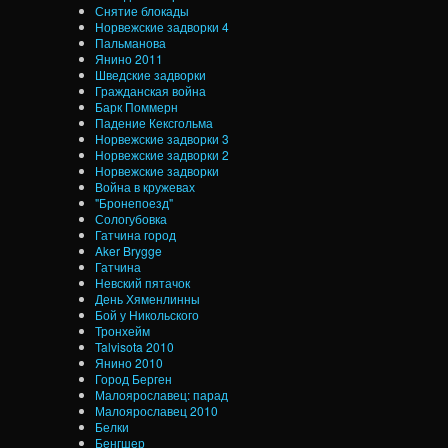
Снятие блокады
Норвежские задворки 4
Пальманова
Янино 2011
Шведские задворки
Гражданская война
Барк Поммерн
Падение Кексгольма
Норвежские задворки 3
Норвежские задворки 2
Норвежские задворки
Война в кружевах
"Бронепоезд"
Сологубовка
Гатчина город
Aker Brygge
Гатчина
Невский пятачок
День Хяменлинны
Бой у Никольского
Тронхейм
Talvisota 2010
Янино 2010
Город Берген
Малоярославец: парад
Малоярославец 2010
Белки
Бенгшер